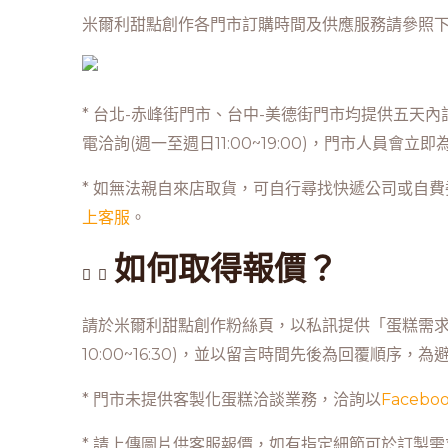
米爾利甜點創作各門市訂購時間及供應服務請參照
* 台北-赤峰街門市、台中-美德街門市均提供五天內
電洽詢(週一至週日11:00~19:00)，門市人員會立
* 如無法親自來店取貨，可自行尋找快遞公司或自
上客服
。
如何取得報價？
請於米爾利甜點創作粉絲頁，以私訊提供「蛋糕需求
10:00~16:30)，並以留言時間先後為回覆順
* 門市未提供客製化蛋糕洽談業務，洽詢以
Facebo
* 請上傳圖片供客服報價，如有指定細節可於訂製