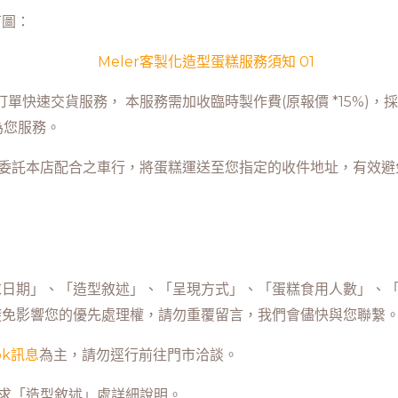
下圖：
訂單快速交貨服務， 本服務需加收臨時製作費(原報價 *15%
即為您服務。
費委託本店配合之車行，將蛋糕運送至您指定的收件地址，有效
日期」、「造型敘述」、「呈現方式」、「蛋糕食用人數」、「壽
序，為避免影響您的優先處理權，請勿重覆留言，我們會儘快與您聯繫
ok訊息
為主，請勿逕行前往門市洽談。
需求「造型敘述」處詳細說明。