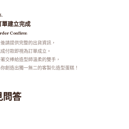
3.
訂單建立完成
rder Confirm
最後請提供完整的出貨資訊，
完成付款即視為訂單成立。
接著交棒給造型師溫柔的雙手，
為你創造出獨一無二的客製化造型蛋糕！
見問答