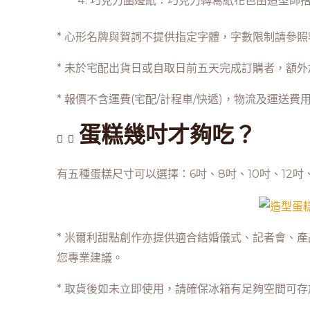
巧克力圍邊紙：巧克力轉寫紙花色由造型師
* 心形名牌與賀詞不提供指定字體，字數限制請參
* 未於宅配出貨日或自取日前五天完成訂購者，額外加
* 報價不含運費(宅配/計程車/快遞)，物流及運送
蛋糕幾吋才夠吃？
有五種蛋糕尺寸可以選擇：6吋、8吋、10吋、12
* 米爾利甜點創作亦提供適合結婚儀式、記者會、
您專業建議。
* 取貨後如未立即使用，請確保冰箱有足夠空間可存