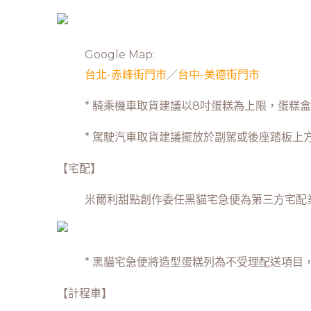
Google Map:
台北-赤峰街門市
／
台中-美德街門市
* 騎乘機車取貨建議以8吋蛋糕為上限，蛋
* 駕駛汽車取貨建議擺放於副駕或後座踏板
【宅配】
米爾利甜點創作委任黑貓宅急便為第三方宅配
* 黑貓宅急便將造型蛋糕列為不受理配送項
【計程車】