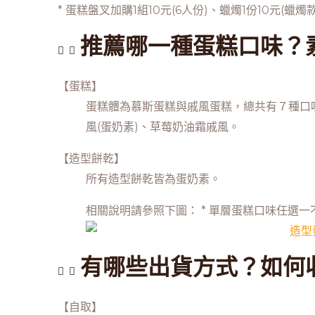
* 蛋糕盤叉加購1組10元(6人份)、蠟燭1份10元
推薦哪一種蛋糕口味？
【蛋糕】
蛋糕體為慕斯蛋糕與戚風蛋糕，總共有７種口味
風(蛋奶素)、草莓奶油霜戚風。
【造型餅乾】
所有造型餅乾皆為蛋奶素。
相關說明請參照下圖： * 單層蛋糕口味任選
有哪些出貨方式？如何
【自取】