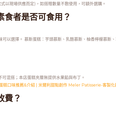
(蠟燭款式以現場供應而定)，如搭贈數量不敷使用，可額外選購。
素食者是否可食用？
可以選擇。 慕斯蛋糕：芋頭慕斯、乳酪慕斯、柚香檸檬慕斯、巧
一不可混搭；本店蛋糕夾層無提供水果餡與布丁。
收費？