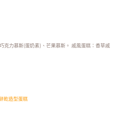
克力慕斯(蛋奶素)、芒果慕斯。 戚風蛋糕：香草戚