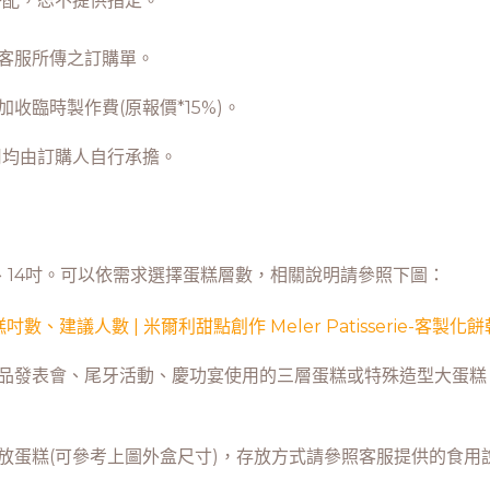
搭配，恕不提供指定。
照客服所傳之訂購單。
收臨時製作費(原報價*15%)。
費用均由訂購人自行承擔。
吋、14吋。可以依需求選擇蛋糕層數，相關說明請參照下圖：
產品發表會、尾牙活動、慶功宴使用的三層蛋糕或特殊造型大蛋
放蛋糕(可參考上圖外盒尺寸)，存放方式請參照客服提供的食用