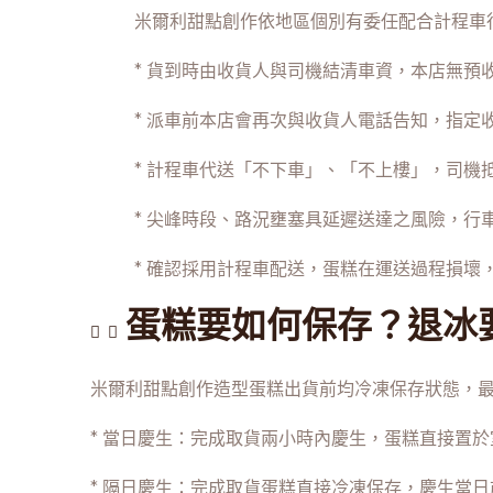
米爾利甜點創作依地區個別有委任配合計程車
* 貨到時由收貨人與司機結清車資，本店無預
* 派車前本店會再次與收貨人電話告知，指定
* 計程車代送「不下車」、「不上樓」，司機
* 尖峰時段、路況壅塞具延遲送達之風險，行
* 確認採用計程車配送，蛋糕在運送過程損壞
蛋糕要如何保存？退冰
米爾利甜點創作造型蛋糕出貨前均冷凍保存狀態，
* 當日慶生：完成取貨兩小時內慶生，蛋糕直接置
* 隔日慶生：完成取貨蛋糕直接冷凍保存，慶生當