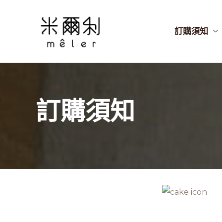
跳
至
訂購須知
主
要
內
容
訂購須知