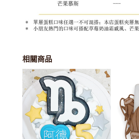
相關商品
此
產
品
有
多
種
款
式。