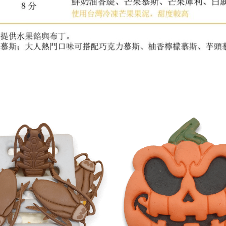
此
產
品
有
多
種
款
式。