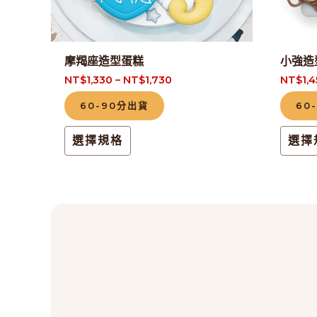
可
在
產
摩羯座造型蛋糕
小強造
品
NT$
1,330
–
NT$
1,730
NT$
1,
頁
60-90分出貨
60
面
選
選擇規格
選擇
擇
選
項