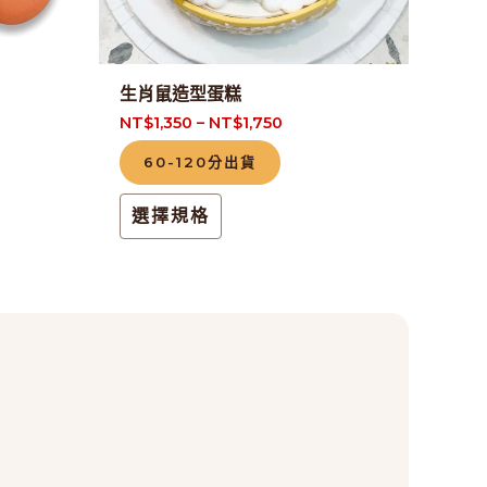
可
在
產
生肖鼠造型蛋糕
品
NT$
1,350
–
NT$
1,750
頁
60-120分出貨
面
選
選擇規格
擇
選
項