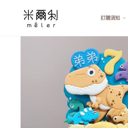
跳
至
訂購須知
主
要
內
容