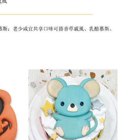
此
產
品
有
多
種
款
式。