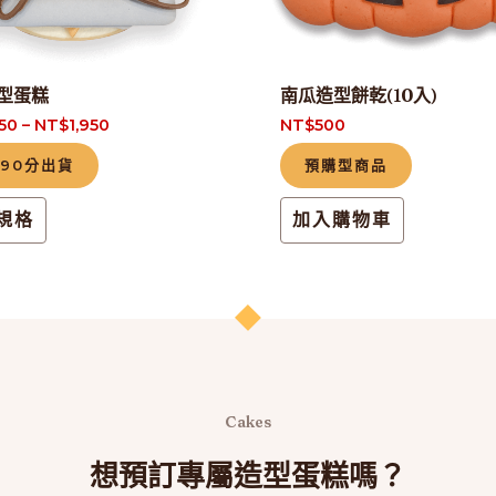
可
在
產
型蛋糕
南瓜造型餅乾(10入)
品
450
–
NT$
1,950
NT$
500
頁
-90分出貨
預購型商品
面
選
規格
加入購物車
擇
選
項
Cakes
想預訂專屬造型蛋糕嗎？