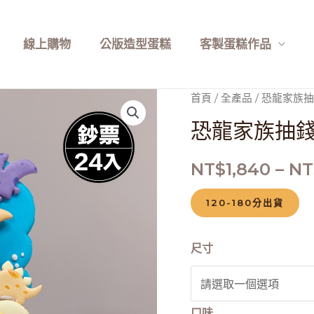
線上購物
公版造型蛋糕
客製蛋糕作品
恐
首頁
/
全產品
/ 恐龍家族抽
龍
恐龍家族抽錢
家
族
NT$
1,840
–
NT
抽
錢
120-180分出貨
蛋
糕
尺寸
(24
入)
數
口味