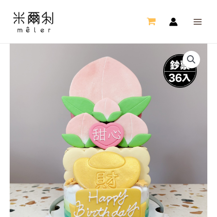
跳
MAI
至
ME
主
要
壽
內
桃
容
抽
錢
蛋
糕
(36
入)
數
量