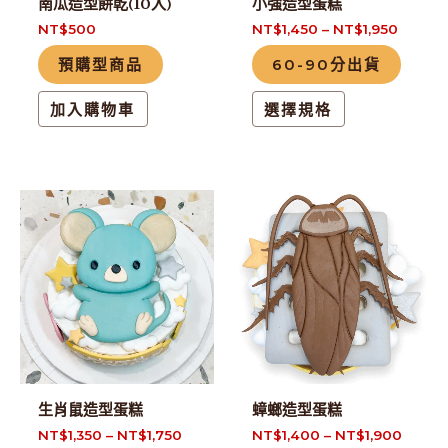
南瓜造型餅乾(10入)
小強造型蛋糕
可
NT$
500
NT$
1,450
–
NT$
1,950
在
預購型商品
60-90分出貨
產
品
加入購物車
選擇規格
頁
面
選
擇
此
此
選
產
產
項
品
品
有
有
多
多
種
種
款
款
式。
式。
生肖鼠造型蛋糕
蟑螂造型蛋糕
可
可
NT$
1,350
–
NT$
1,750
NT$
1,400
–
NT$
1,900
在
在