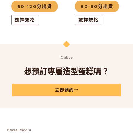
60-120分出貨
60-90分出貨
產
產
品
品
選擇規格
選擇規格
頁
頁
面
面
選
選
擇
擇
選
選
Cakes
項
項
想預訂專屬造型蛋糕嗎？
立即預約
Social Media