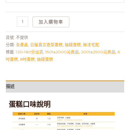
加入購物車
貨號:
不提供
分類:
全產品
,
公版直立造型蛋糕
,
抽錢蛋糕
,
無法宅配
標籤:
120-180分出貨
,
1501≤2000元商品
,
2001≤2500元商品
,
6
吋蛋糕
,
8吋蛋糕
,
抽錢蛋糕
描述
蛋糕口味說明