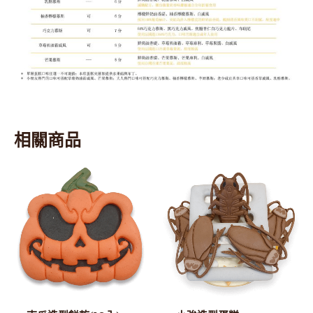
相關商品
此
產
品
有
多
種
款
式。