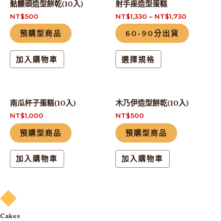
骷髏頭造型餅乾(10入)
射手座造型蛋糕
產
NT$
500
NT$
1,330
–
NT$
1,730
品
預購型商品
60-90分出貨
有
多
加入購物車
選擇規格
種
款
式。
南瓜杯子蛋糕(10入)
木乃伊造型餅乾(10入)
可
NT$
1,000
NT$
500
在
產
預購型商品
預購型商品
品
頁
加入購物車
加入購物車
面
選
擇
選
Cakes