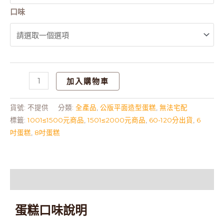
口味
加入購物車
貨號:
不提供
分類:
全產品
,
公版平面造型蛋糕
,
無法宅配
標籤:
1001≤1500元商品
,
1501≤2000元商品
,
60-120分出貨
,
6
吋蛋糕
,
8吋蛋糕
描述
蛋糕口味說明