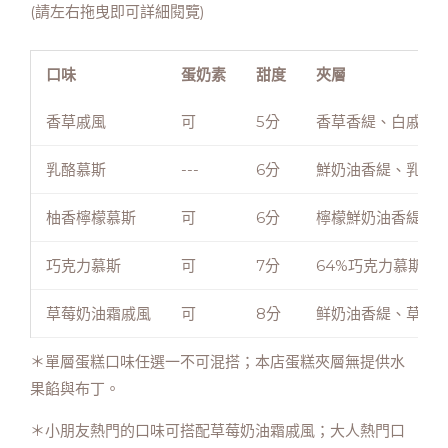
(請左右拖曳即可詳細閱覽)
口味
蛋奶素
甜度
夾層
香草戚風
可
5分
香草香緹、白戚風
乳酪慕斯
---
6分
鮮奶油香緹、乳酪
柚香檸檬慕斯
可
6分
檸檬鮮奶油香緹、
巧克力慕斯
可
7分
64%巧克力慕斯、
草莓奶油霜戚風
可
8分
鲜奶油香緹、草莓
＊單層蛋糕口味任選一不可混搭；本店蛋糕夾層無提供水
果餡與布丁。
＊小朋友熱門的口味可搭配草莓奶油霜戚風；大人熱門口