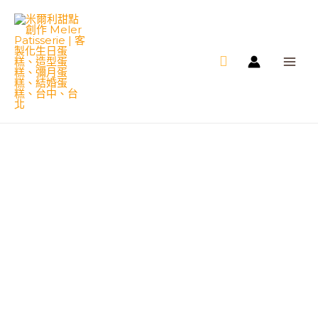
跳
MAI
至
ME
主
要
內
容
招
財
貓
造
型
蛋
糕
(金
幣
款)