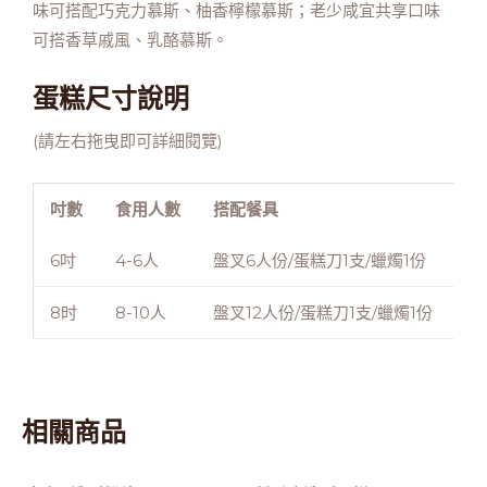
味可搭配巧克力慕斯、柚香檸檬慕斯；老少咸宜共享口味
可搭香草戚風、乳酪慕斯。
蛋糕尺寸說明
(請左右拖曳即可詳細閱覽)
吋數
食用人數
搭配餐具
蛋
6吋
4-6人
盤叉6人份/蛋糕刀1支/蠟燭1份
直
8时
8-10人
盤叉12人份/蛋糕刀1支/蠟燭1份
直
相關商品
此