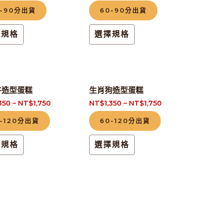
品
品
品
品
0-90分出貨
60-90分出貨
有
有
頁
頁
多
多
擇規格
選擇規格
面
面
種
種
選
選
款
款
擇
擇
式。
式。
選
選
此
此
可
可
牛造型蛋糕
生肖狗造型蛋糕
項
項
產
產
在
在
,350
–
NT$
1,750
NT$
1,350
–
NT$
1,750
品
品
產
產
-120分出貨
60-120分出貨
有
有
品
品
多
多
頁
頁
擇規格
選擇規格
種
種
面
面
款
款
選
選
式。
式。
擇
擇
可
可
選
選
在
在
項
項