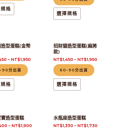
多
多
頁
頁
擇規格
選擇規格
種
種
面
面
款
款
選
選
式。
式。
擇
擇
可
可
選
選
此
此
造型蛋糕(金幣
招財貓造型蛋糕(麻將
在
在
項
項
款)
產
產
產
產
,450
–
NT$
1,950
NT$
1,450
–
NT$
1,950
品
品
品
品
有
有
0-90分出貨
60-90分出貨
頁
頁
多
多
面
面
擇規格
選擇規格
種
種
選
選
款
款
擇
擇
式。
式。
選
選
可
可
此
此
項
項
寶寶造型蛋糕
水瓶座造型蛋糕
在
在
產
產
,400
–
NT$
1,900
NT$
1,330
–
NT$
1,730
產
產