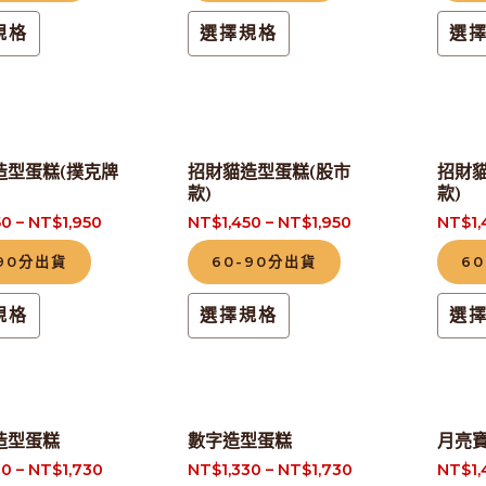
多
多
頁
頁
規格
選擇規格
選
種
種
面
面
款
款
選
選
式。
式。
擇
擇
可
可
選
選
此
此
造型蛋糕(撲克牌
招財貓造型蛋糕(股市
招財貓
在
在
項
項
款)
款)
產
產
產
產
50
–
NT$
1,950
NT$
1,450
–
NT$
1,950
NT$
1
品
品
品
品
有
有
-90分出貨
60-90分出貨
6
頁
頁
多
多
面
面
規格
選擇規格
選
種
種
選
選
款
款
擇
擇
式。
式。
選
選
可
可
此
此
項
項
造型蛋糕
數字造型蛋糕
月亮
在
在
產
產
30
–
NT$
1,730
NT$
1,330
–
NT$
1,730
NT$
1
產
產