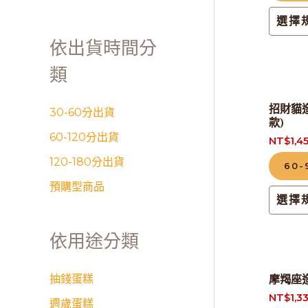
選擇
依出貨時間分
類
招財貓
30-60分出貨
款)
60-120分出貨
NT$
1,4
120-180分出貨
60
預購型商品
選擇
依用途分類
抽錢蛋糕
摩羯座
NT$
1,3
週歲蛋糕