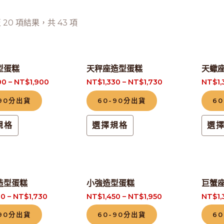
至 20 項結果，共 43 項
此
此
型蛋糕
天秤座造型蛋糕
天蠍
產
產
00
–
NT$
1,900
NT$
1,330
–
NT$
1,730
NT$
1
品
品
-90分出貨
60-90分出貨
6
有
有
多
多
規格
選擇規格
選
種
種
款
款
式。
式。
此
此
可
可
造型蛋糕
小強造型蛋糕
巨蟹
產
產
在
在
30
–
NT$
1,730
NT$
1,450
–
NT$
1,950
NT$
1
品
品
產
產
-90分出貨
60-90分出貨
6
有
有
品
品