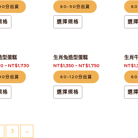
品
品
品
品
-90分出貨
60-90分出貨
6
有
有
頁
頁
多
多
規格
選擇規格
選
面
面
種
種
選
選
款
款
擇
擇
式。
式。
選
選
此
此
可
可
造型蛋糕
生肖兔造型蛋糕
生肖
項
項
產
產
在
在
30
–
NT$
1,730
NT$
1,350
–
NT$
1,750
NT$
1
品
品
產
產
-90分出貨
60-120分出貨
60
有
有
品
品
多
多
頁
頁
規格
選擇規格
選
種
種
面
面
款
款
選
選
式。
式。
擇
擇
可
可
選
選
3
→
在
在
項
項