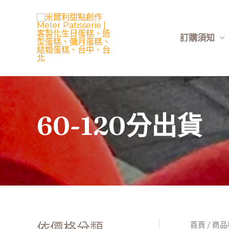
跳
至
主
訂購須知
要
內
容
60-120分出貨
依價格分類
首頁
/ 商品