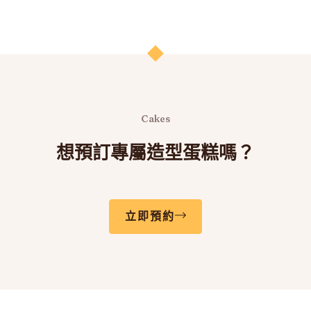
產
產
品
品
頁
頁
面
面
選
選
擇
擇
Cakes
選
選
想預訂專屬造型蛋糕嗎？
項
項
立即預約