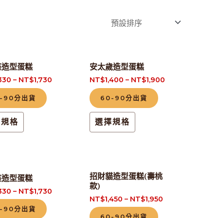
此
此
座造型蛋糕
安太歲造型蛋糕
產
產
,330
–
NT$
1,730
NT$
1,400
–
NT$
1,900
品
品
0-90分出貨
60-90分出貨
有
有
多
多
擇規格
選擇規格
種
種
款
款
式。
式。
此
此
可
可
招財貓造型蛋糕(壽桃
座造型蛋糕
款)
產
產
在
在
,330
–
NT$
1,730
NT$
1,450
–
NT$
1,950
品
品
產
產
0-90分出貨
有
有
品
品
60-90分出貨