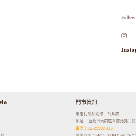
Follow
Inst
 Me
門市資訊
米爾利甜點創作 – 台北店
地址 ：台北市大同區重慶北路二段
利
電話：02-25589833
蛋糕
營業時間：MON-SUN 11:00-19:0