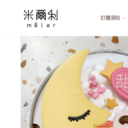
跳
至
訂購須知
主
要
內
容