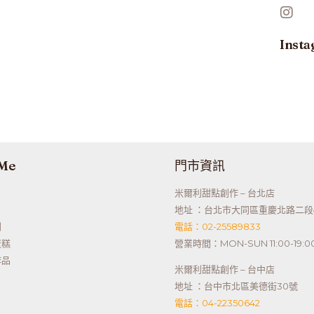
Inst
 Me
門市資訊
米爾利甜點創作 – 台北店
地址 ：台北市大同區重慶北路二段
利
電話：02-25589833
蛋糕
營業時間：MON-SUN 11:00-19:0
作品
米爾利甜點創作 – 台中店
地址 ：台中市北區美德街30號
電話：04-22350642