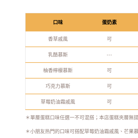
口味
蛋奶素
香草戚風
可
乳酪慕斯
---
柚香檸檬慕斯
可
巧克力慕斯
可
草莓奶油霜戚風
可
＊單層蛋糕口味任選一不可混搭；本店蛋糕夾層無
＊小朋友热門的口味可搭配草莓奶油霜戚風、芒果