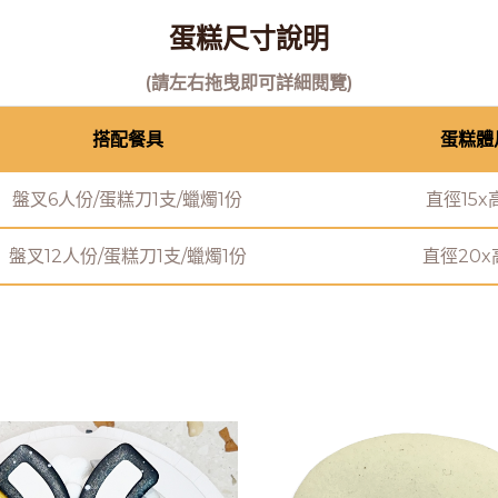
蛋糕尺寸說明
(請左右拖曳即可詳細閱覽)
搭配餐具
蛋糕體
盤叉6人份/蛋糕刀1支/蠟燭1份
直徑15x
盤叉12人份/蛋糕刀1支/蠟燭1份
直徑20x
此
產