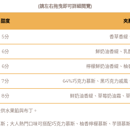
(請左右拖曳即可詳細閱覽)
甜度
夾
5分
香草香緹
6分
鮮奶油香緹、乳
6分
檸檬鮮奶油香緹、柚
7分
64%巧克力慕斯、黑巧克力戚
8分
鲜奶油香緹、草莓奶油霜、
提供水果餡與布丁。
慕斯；大人熱門口味可搭配巧克力慕斯、柚香檸檬慕斯、芋頭慕