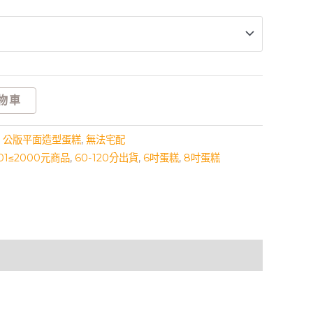
物車
,
公版平面造型蛋糕
,
無法宅配
501≤2000元商品
,
60-120分出貨
,
6吋蛋糕
,
8吋蛋糕