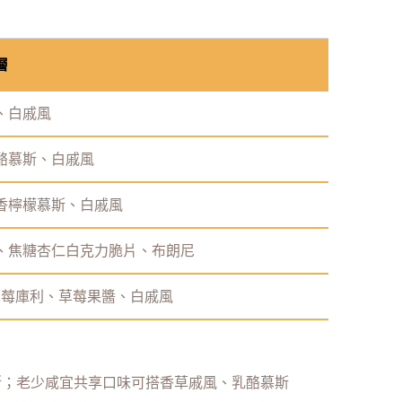
層
、白戚風
酪慕斯、白戚風
香檸檬慕斯、白戚風
風、焦糖杏仁白克力脆片、布朗尼
草莓庫利、草莓果醬、白戚風
斯；老少咸宜共享口味可搭香草戚風、乳酪慕斯