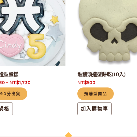
品
有
多
種
款
式。
可
在
產
造型蛋糕
骷髏頭造型餅乾(10入)
品
330
–
NT$
1,730
NT$
500
頁
-90分出貨
預購型商品
面
選
規格
加入購物車
擇
選
項