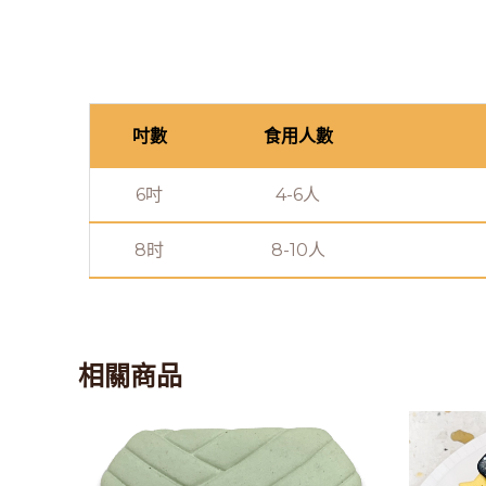
吋數
食用人數
6吋
4-6人
8时
8-10人
相關商品