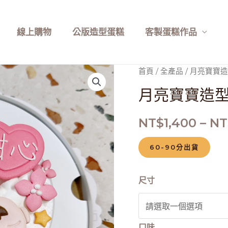
線上購物
公版造型蛋糕
客製蛋糕作品
月
首頁
/
全產品
/ 月亮寶寶
亮
月亮寶寶造
寶
寶
NT$
1,400
–
NT
造
型
60-90分出貨
蛋
糕
尺寸
數
量
口味