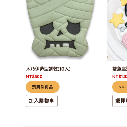
木乃伊造型餅乾(10入)
雙魚座
NT$
500
NT$
1,
預購型商品
60
加入購物車
選擇