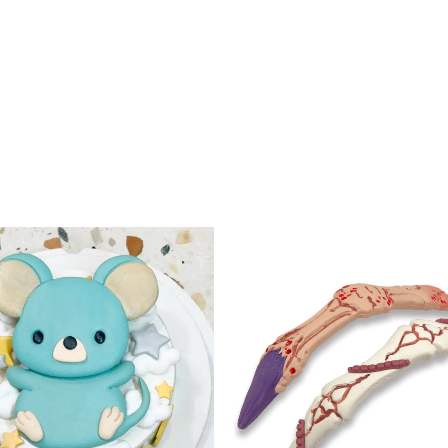
此
產
品
有
多
種
款
式。