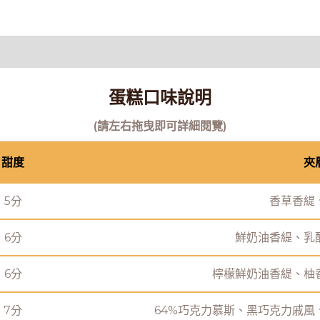
蛋糕口味說明
(請左右拖曳即可詳細閱覽)
甜度
夾
5分
香草香緹
6分
鮮奶油香緹、乳
6分
檸檬鮮奶油香緹、柚
7分
64%巧克力慕斯、黑巧克力戚