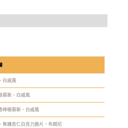
層
、白戚風
酪慕斯、白戚風
香檸檬慕斯、白戚風
風、焦糖杏仁白克力脆片、布朗尼