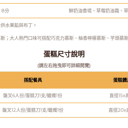
8分
鮮奶油香堤、草莓奶油霜、
提供水果餡與布丁。
慕斯；大人熱門口味可搭配巧克力慕斯、柚香檸檬慕斯、芋頭慕
蛋糕尺寸說明
(請左右拖曳即可詳細閱覽)
搭配餐具
蛋糕體
盤叉6人份/蛋糕刀1支/蠟燭1份
直徑15x
盤叉12人份/蛋糕刀1支/蠟燭1份
直徑20x