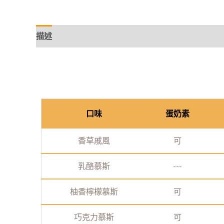
描述
口味
蛋奶素
香草戚風
可
乳酪慕斯
---
柚香檸檬慕斯
可
巧克力慕斯
可