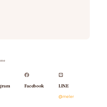
 me
agram
Facebook
LINE
@meler