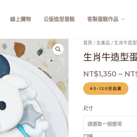
線上購物
公版造型蛋糕
客製蛋糕作品
生
首頁
/
全產品
/ 生肖牛造
肖
生肖牛造型
牛
造
NT$
1,350
–
NT
型
蛋
60-120分出貨
糕
數
尺寸
量
口味