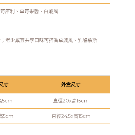
草莓庫利、草莓果醬、白戚風
斯；老少咸宜共享口味可搭香草戚風、乳酪慕斯
尺寸
外盒尺寸
高5cm
直徑20x高15cm
高5cm
直徑24.5x高15cm