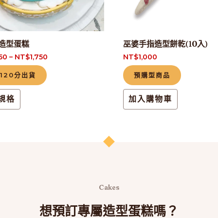
可
在
產
造型蛋糕
巫婆手指造型餅乾(10入)
品
350
–
NT$
1,750
NT$
1,000
頁
-120分出貨
預購型商品
面
選
規格
加入購物車
擇
選
項
Cakes
想預訂專屬造型蛋糕嗎？