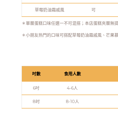
草莓奶油霜戚風
可
＊單層蛋糕口味任選一不可混搭；本店蛋糕夾層無
＊小朋友热門的口味可搭配草莓奶油霜戚風、芒果
吋數
食用人數
6吋
4-6人
8时
8-10人