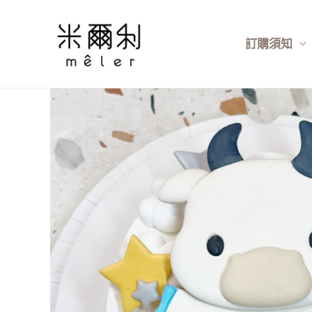
跳
至
訂購須知
主
要
內
容