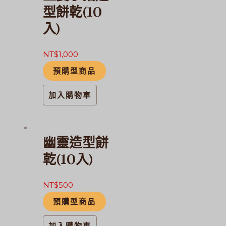
型餅乾(10
頁
入)
面
選
擇
NT$
1,000
選
預購型商品
項
加入購物車
幽靈造型餅
乾(10入)
NT$
500
預購型商品
加入購物車