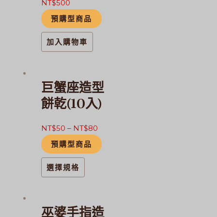
NT$
500
預購型商品
加入購物車
此
巨蟹座造型
產
品
餅乾(10入)
有
多
NT$
50
–
NT$
80
種
預購型商品
款
式。
選擇規格
可
在
產
巫婆手指造
品