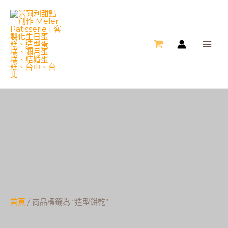
跳
MA
至
ME
主
要
內
容
造型餅乾
首頁
商品
造型餅乾
首頁
/ 商品標籤為 “造型餅乾”