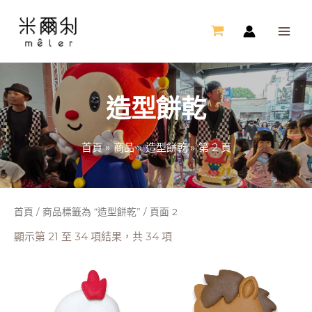
跳
MAI
至
ME
主
要
內
造型餅乾
容
首頁
商品
造型餅乾
第 2 頁
首頁
/
商品標籤為 “造型餅乾”
/ 頁面 2
顯示第 21 至 34 項結果，共 34 項