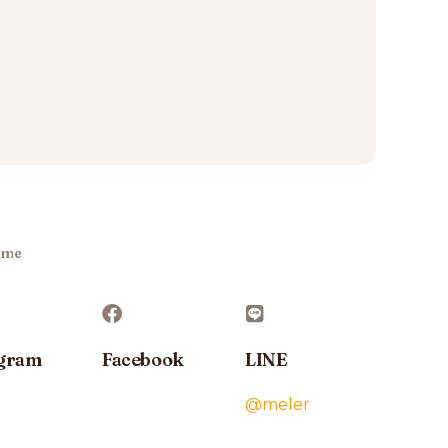
 me
agram
Facebook
LINE
@meler