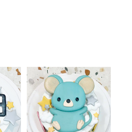
此
產
品
有
多
種
款
式。