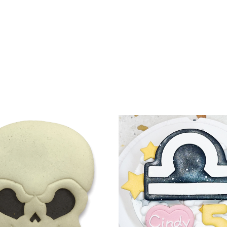
此
產
品
有
多
種
款
式。