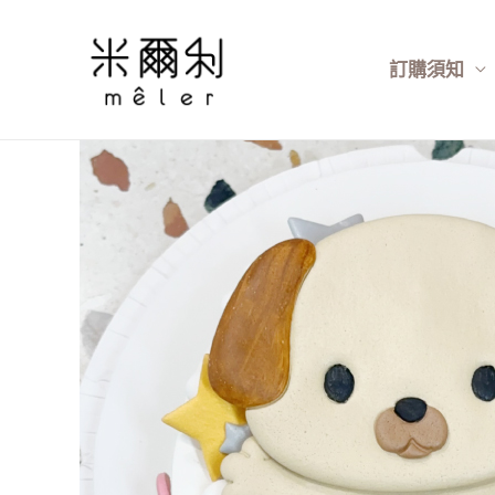
跳
至
訂購須知
主
要
內
容