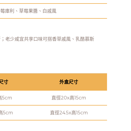
草莓庫利、草莓果醬、白戚風
斯；老少咸宜共享口味可搭香草戚風、乳酪慕斯
尺寸
外盒尺寸
高5cm
直徑20x高15cm
高5cm
直徑24.5x高15cm