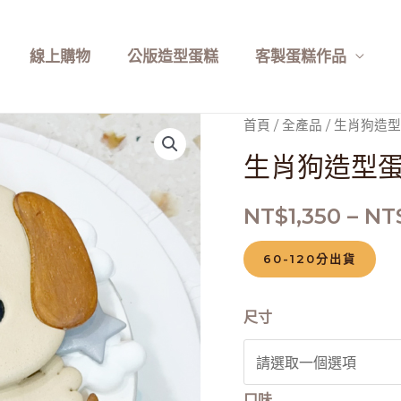
線上購物
公版造型蛋糕
客製蛋糕作品
生
首頁
/
全產品
/ 生肖狗造
肖
生肖狗造型
狗
造
NT$
1,350
–
NT
型
蛋
60-120分出貨
糕
數
尺寸
量
口味