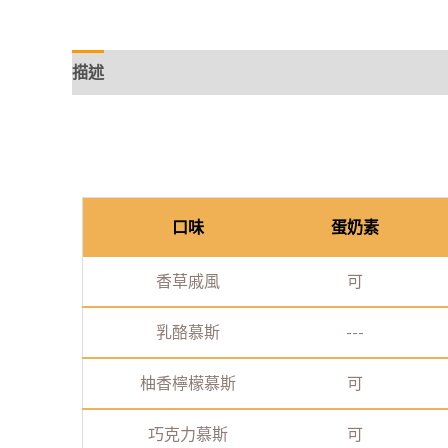
描述
口味
蛋奶素
香草戚風
可
乳酪慕斯
---
柚香檸檬慕斯
可
巧克力慕斯
可