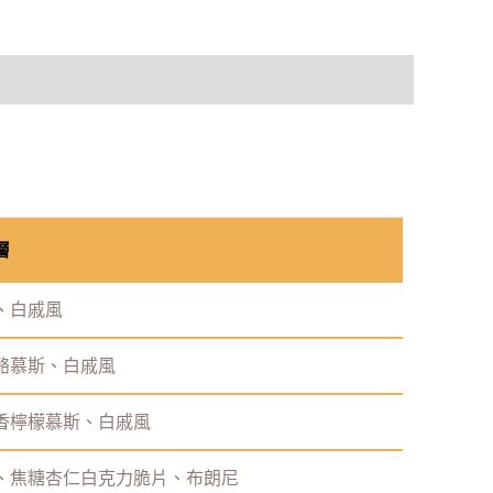
層
、白戚風
酪慕斯、白戚風
香檸檬慕斯、白戚風
風、焦糖杏仁白克力脆片、布朗尼