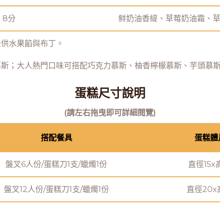
8分
鲜奶油香緹、草莓奶油霜、
提供水果餡與布丁。
慕斯；大人熱門口味可搭配巧克力慕斯、柚香檸檬慕斯、芋頭慕
蛋糕尺寸說明
(請左右拖曳即可詳細閱覽)
搭配餐具
蛋糕體
盤叉6人份/蛋糕刀1支/蠟燭1份
直徑15x
盤叉12人份/蛋糕刀1支/蠟燭1份
直徑20x