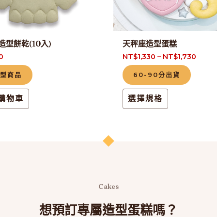
可
在
產
造型餅乾(10入)
天秤座造型蛋糕
品
0
NT$
1,330
–
NT$
1,730
頁
購型商品
60-90分出貨
面
選
購物車
選擇規格
擇
選
項
Cakes
想預訂專屬造型蛋糕嗎？