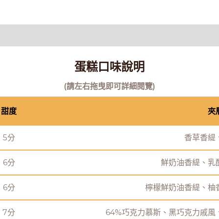
蛋糕口味說明
(請左右拖曳即可詳細閱覽)
甜度
夾
5分
香草香緹
6分
鮮奶油香緹、乳
6分
檸檬鮮奶油香緹、柚
7分
64%巧克力慕斯、黑巧克力戚