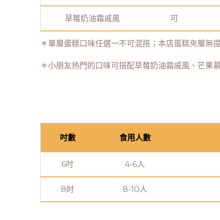
草莓奶油霜戚風
可
＊單層蛋糕口味任選一不可混搭；本店蛋糕夾層無
＊小朋友热門的口味可搭配草莓奶油霜戚風、芒果
吋數
食用人數
6吋
4-6人
8时
8-10人