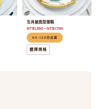
可
在
產
生肖鼠造型蛋糕
品
NT$
1,350
–
NT$
1,750
頁
60-120分出貨
面
選
選擇規格
擇
選
項