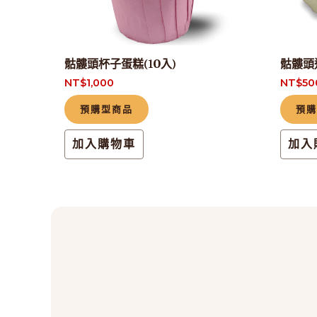
骷髏頭杯子蛋糕(10入)
骷髏頭
NT$
1,000
NT$
50
預購型商品
預
加入購物車
加入