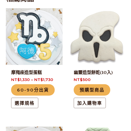
此
產
品
有
多
種
款
式。
摩羯座造型蛋糕
幽靈造型餅乾(10入)
可
NT$
1,330
–
NT$
1,730
NT$
500
在
60-90分出貨
預購型商品
產
品
選擇規格
加入購物車
頁
面
選
擇
此