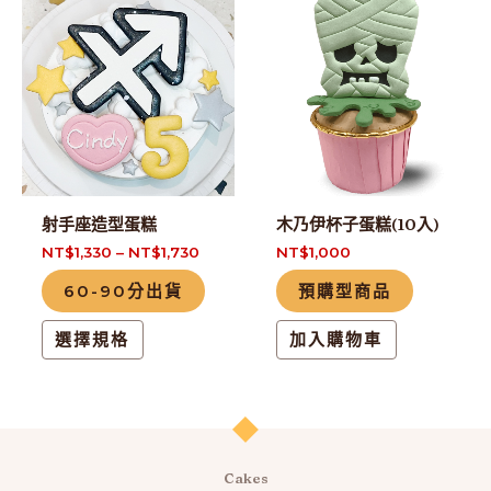
選
產
項
品
有
多
種
款
式。
射手座造型蛋糕
木乃伊杯子蛋糕(10入)
可
NT$
1,330
–
NT$
1,730
NT$
1,000
在
60-90分出貨
預購型商品
產
品
選擇規格
加入購物車
頁
面
選
擇
選
Cakes