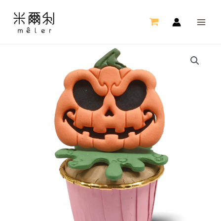
跳
MAI
至
ME
主
要
南
內
瓜
容
杯
子
蛋
糕
(10
入)
數
量