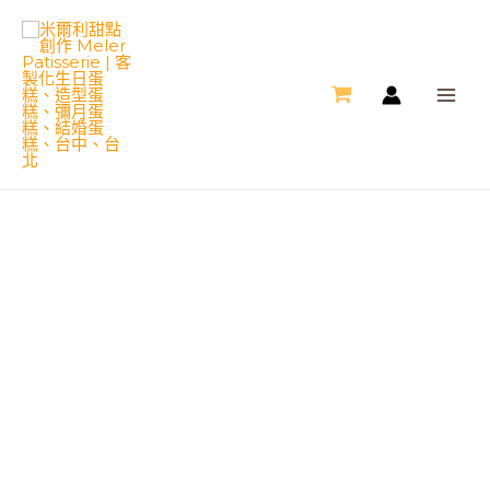
跳
MAI
至
ME
主
要
內
容
生
肖
羊
造
型
蛋
糕
數
量