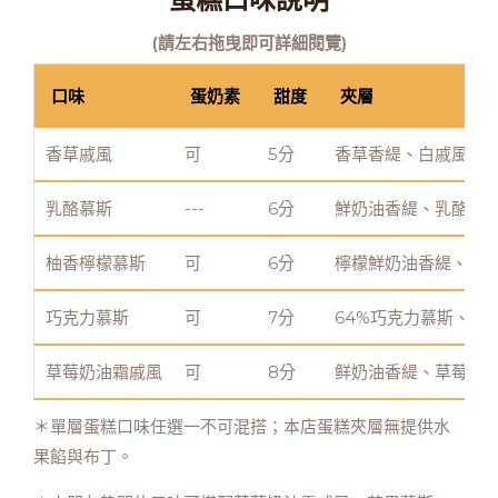
(請左右拖曳即可詳細閱覽)
口味
蛋奶素
甜度
夾層
香草戚風
可
5分
香草香緹、白戚風
乳酪慕斯
---
6分
鮮奶油香緹、乳酪慕
柚香檸檬慕斯
可
6分
檸檬鮮奶油香緹、柚
巧克力慕斯
可
7分
64%巧克力慕斯、黑
草莓奶油霜戚風
可
8分
鲜奶油香緹、草莓奶
＊單層蛋糕口味任選一不可混搭；本店蛋糕夾層無提供水
果餡與布丁。