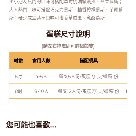
＊小朋友热門的口味可搭配草莓奶油霜戚風、芒果慕斯；
大人熱門口味可搭配巧克力慕斯、柚香檸檬慕斯、芋頭慕
斯；老少咸宜共享口味可搭香草戚風、乳酪慕斯
蛋糕尺寸說明
(請左右拖曳即可詳細閱覽)
吋數
食用人數
搭配餐具
蛋
6吋
4-6人
盤叉6人份/蛋糕刀1支/蠟燭1份
直徑
8时
8-10人
盤叉12人份/蛋糕刀1支/蠟燭1份
直徑
您可能也喜歡…