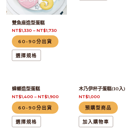
種
種
款
款
式。
式。
雙魚座造型蛋糕
可
可
NT$
1,330
–
NT$
1,730
在
在
60-90分出貨
產
產
品
品
選擇規格
頁
頁
面
面
選
選
擇
擇
此
蟑螂造型蛋糕
木乃伊杯子蛋糕(10入)
選
選
產
NT$
1,400
–
NT$
1,900
NT$
1,000
項
項
品
60-90分出貨
預購型商品
有
多
選擇規格
加入購物車
種
款