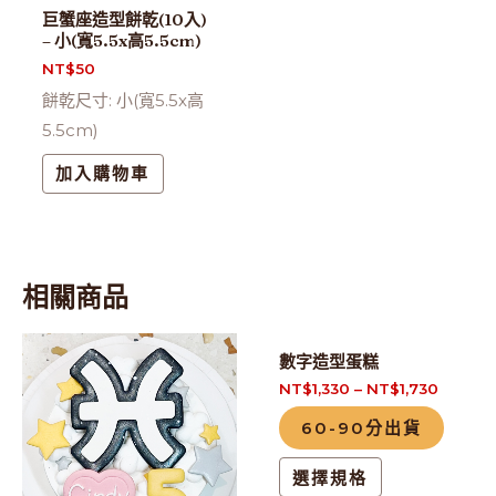
巨蟹座造型餅乾(10入)
– 小(寬5.5x高5.5cm)
NT$
50
餅乾尺寸: 小(寬5.5x高
5.5cm)
加入購物車
相關商品
此
此
數字造型蛋糕
產
產
NT$
1,330
–
NT$
1,730
品
品
60-90分出貨
有
有
多
多
選擇規格