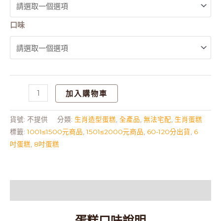
口味
加入購物車
貨號:
不提供
分類:
生肖造型蛋糕
,
全產品
,
無法宅配
,
生肖蛋糕
標籤:
1001≤1500元商品
,
1501≤2000元商品
,
60-120分出貨
,
6
吋蛋糕
,
8吋蛋糕
描述
蛋糕口味說明