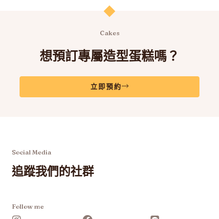
式。
可
在
Cakes
產
想預訂專屬造型蛋糕嗎？
品
頁
面
立即預約
選
擇
選
項
Social Media
追蹤我們的社群
Follow me