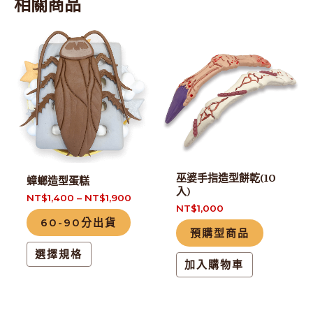
相關商品
此
產
品
有
多
種
款
式。
巫婆手指造型餅乾(10
蟑螂造型蛋糕
可
入)
NT$
1,400
–
NT$
1,900
在
NT$
1,000
60-90分出貨
產
預購型商品
品
選擇規格
頁
加入購物車
面
選