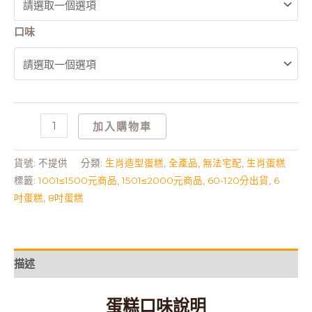
口味
加入購物車
貨號:
不提供
分類:
生肖造型蛋糕
,
全產品
,
無法宅配
,
生肖蛋糕
標籤:
1001≤1500元商品
,
1501≤2000元商品
,
60-120分出貨
,
6
吋蛋糕
,
8吋蛋糕
描述
蛋糕口味說明