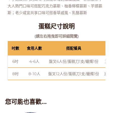
大人熱門口味可搭配巧克力慕斯、柚香檸檬慕斯、芋頭慕
斯；老少咸宜共享口味可搭香草戚風、乳酪慕斯
蛋糕尺寸說明
(請左右拖曳即可詳細閱覽)
吋數
食用人數
搭配餐具
蛋
6吋
4-6人
盤叉6人份/蛋糕刀1支/蠟燭1份
直徑
8时
8-10人
盤叉12人份/蛋糕刀1支/蠟燭1份
直徑
您可能也喜歡…