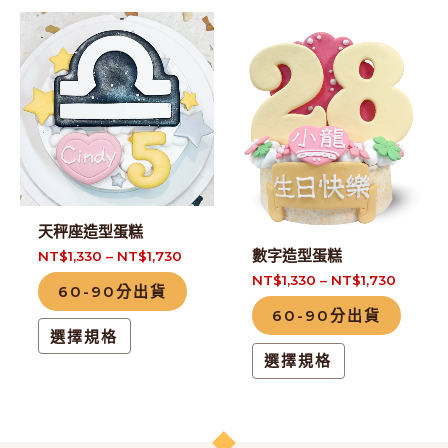
擇
此
此
選
產
產
項
品
品
有
有
多
多
種
種
款
款
式。
式。
天秤座造型蛋糕
可
可
數字造型蛋糕
NT$
1,330
–
NT$
1,730
在
在
NT$
1,330
–
NT$
1,730
60-90分出貨
產
產
60-90分出貨
品
品
選擇規格
頁
頁
選擇規格
面
面
選
選
擇
擇