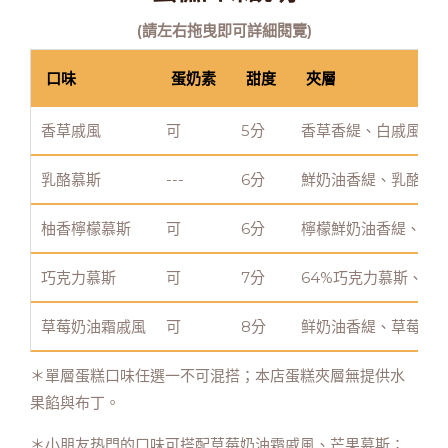
(請左右拖曳即可詳細閱覽)
口味
蛋奶素
甜度
夾層
香草戚風
可
5分
香草香緹、白戚風
乳酪慕斯
---
6分
鮮奶油香緹、乳酪慕
柚香檸檬慕斯
可
6分
檸檬鮮奶油香緹、柚
巧克力慕斯
可
7分
64%巧克力慕斯、黑
草莓奶油霜戚風
可
8分
鲜奶油香緹、草莓奶
＊單層蛋糕口味任選一不可混搭；本店蛋糕夾層無提供水
果餡與布丁。
＊小朋友热門的口味可搭配草莓奶油霜戚風、芒果慕斯；