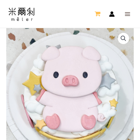
跳
MAI
至
ME
主
要
生
內
肖
容
豬
造
型
蛋
糕
數
量