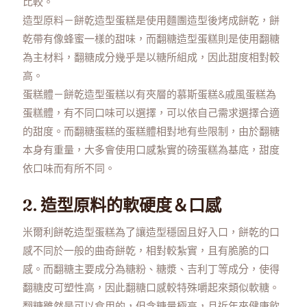
比較。
造型原料－餅乾造型蛋糕是使用麵團造型後烤成餅乾，餅
乾帶有像蜂蜜一樣的甜味，而翻糖造型蛋糕則是使用翻糖
為主材料，翻糖成分幾乎是以糖所組成，因此甜度相對較
高。
蛋糕體－餅乾造型蛋糕以有夾層的慕斯蛋糕&戚風蛋糕為
蛋糕體，有不同口味可以選擇，可以依自己需求選擇合適
的甜度。而翻糖蛋糕的蛋糕體相對地有些限制，由於翻糖
本身有重量，大多會使用口感紮實的磅蛋糕為基底，甜度
依口味而有所不同。
2. 造型原料的軟硬度＆口感
米爾利餅乾造型蛋糕為了讓造型穩固且好入口，餅乾的口
感不同於一般的曲奇餅乾，相對較紮實，且有脆脆的口
感。而翻糖主要成分為糖粉、糖漿、吉利丁等成分，使得
翻糖皮可塑性高，因此翻糖口感較特殊嚼起來類似軟糖。
翻糖雖然是可以食用的，但含糖量極高，且近年來健康飲