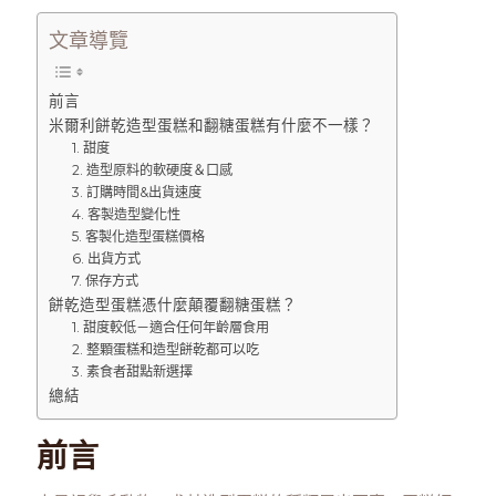
文章導覽
前言
米爾利餅乾造型蛋糕和翻糖蛋糕有什麼不一樣？
1. 甜度
2. 造型原料的軟硬度＆口感
3. 訂購時間&出貨速度
4. 客製造型變化性
5. 客製化造型蛋糕價格
6. 出貨方式
7. 保存方式
餅乾造型蛋糕憑什麼顛覆翻糖蛋糕？
1. 甜度較低－適合任何年齡層食用
2. 整顆蛋糕和造型餅乾都可以吃
3. 素食者甜點新選擇
總結
前言