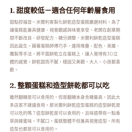
1. 甜度較低－適合任何年齡層食用
甜點控福音－米爾利客製化餅乾造型蛋糕嚴選材料，為了
讓蛋糕能兼具健康、視覺觀感與味覺享受，老闆在創業期
間不斷改良、研發配方、糖分調整，米爾利餅乾造型蛋糕
因此誕生。藉著蛋糕師傅巧手，運用堆疊、配色、漸層、
雕製等手法，將平面餅乾立在蛋糕上，讓人覺得有3D立
體的感覺。餅乾甜而不膩，穩固又美觀，大人、小孩都喜
歡。
2. 整顆蛋糕和造型餅乾都可以吃
雖然翻糖是可以食用的，但是翻糖本身含糖量高，因此大
多店家不建議食用。那米爾利餅乾造型蛋糕的造型餅乾是
可以吃的嗎？造型餅乾是可以食用的，且味道帶有一點香
草與蜂蜜味，不膩口。蛋糕整體不但兼具視覺造型，所有
造型也都是可以食用的。