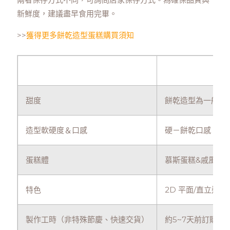
新鮮度，建議盡早食用完畢。
>>
獲得更多餅乾造型蛋糕購買須知
甜度
餅乾造型為一般口
造型軟硬度＆口感
硬－餅乾口感，好
蛋糕體
慕斯蛋糕&戚風蛋
特色
2D 平面/直立造
製作工時（非特殊節慶、快速交貨）
約5~7天前訂購