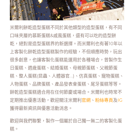
米爾利餅乾造型蛋糕不同於其他類型的造型蛋糕，有不同
口味夾層的慕斯蛋糕&戚風蛋糕，還有可以吃的造型餅
乾，絕對是造型蛋糕界的新選擇。而米爾利也有著10年以
上客製化餅乾造型蛋糕製作的經驗，不但順應時勢，玩出
很多創意，也讓客製化蛋糕能運用於各種場合，曾製作生
日蛋糕、週歲蛋糕、結婚蛋糕、母親節蛋糕、父親節蛋
糕、整人蛋糕(昆蟲、人體器官…)、仿真蛋糕、寵物蛋糕、
人物蛋糕、品牌蛋糕、產品發表會蛋糕、尾牙蛋糕等等。
餅乾造型蛋糕適合用在任何節慶或場合。米爾利也時常不
定期推出優惠活動，歡迎關注米爾利
官網
、
粉絲專頁
及
IG
獲得最新資訊與優惠活動消息。
歡迎與我們聯繫，製作一個屬於自己獨一無二的客製化蛋
糕。