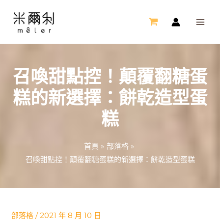
跳
MAI
至
ME
主
要
內
召喚甜點控！顛覆翻糖蛋
容
糕的新選擇：餅乾造型蛋
糕
首頁
部落格
召喚甜點控！顛覆翻糖蛋糕的新選擇：餅乾造型蛋糕
Post
navigation
部落格
/
2021 年 8 月 10 日