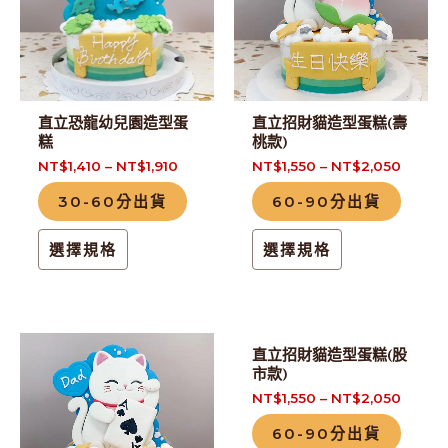
有
有
多
多
種
種
款
款
式。
式。
直立恐龍幼兒園造型蛋
直立招財貓造型蛋糕(壽
可
可
糕
桃款)
在
在
NT$
1,410
–
NT$
1,910
NT$
1,550
–
NT$
2,050
產
產
30-60分出貨
60-90分出貨
品
品
頁
頁
選擇規格
選擇規格
面
面
選
選
擇
擇
此
此
選
選
直立招財貓造型蛋糕(股
產
產
市款)
項
項
品
品
NT$
1,550
–
NT$
2,050
有
有
60-90分出貨