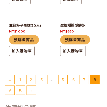
種
種
選
選
款
款
擇
擇
式。
式。
選
選
可
可
項
項
翼龍杯子蛋糕(10入)
聖誕樹造型餅乾
在
在
NT$
1,000
NT$
650
產
產
預購型商品
預購型商品
品
品
頁
頁
加入購物車
加入購物車
面
面
選
選
擇
擇
選
選
←
1
2
3
...
5
6
7
8
項
項
9
10
→