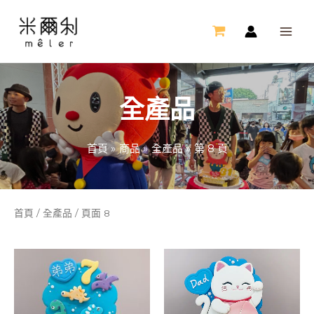
跳
MAI
至
ME
主
要
內
全產品
容
首頁
商品
全產品
第 8 頁
首頁
/
全產品
/ 頁面 8
此
此
產
產
品
品