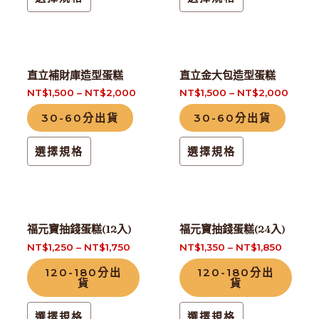
面
面
種
種
選
選
款
款
擇
擇
式。
式。
選
選
可
可
此
此
直立補財庫造型蛋糕
直立金大包造型蛋糕
項
項
在
在
產
產
NT$
1,500
–
NT$
2,000
NT$
1,500
–
NT$
2,000
產
產
品
品
30-60分出貨
30-60分出貨
品
品
有
有
頁
頁
多
多
選擇規格
選擇規格
面
面
種
種
選
選
款
款
擇
擇
式。
式。
選
選
可
可
此
此
福元寶抽錢蛋糕(12入)
福元寶抽錢蛋糕(24入)
項
項
在
在
產
產
NT$
1,250
–
NT$
1,750
NT$
1,350
–
NT$
1,850
產
產
品
品
120-180分出
120-180分出
品
品
有
有
貨
貨
頁
頁
多
多
面
面
種
種
選擇規格
選擇規格