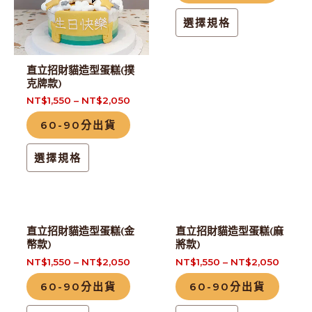
多
多
種
種
選擇規格
款
款
式。
式。
直立招財貓造型蛋糕(撲
可
可
克牌款)
在
在
NT$
1,550
–
NT$
2,050
產
產
60-90分出貨
品
品
頁
頁
選擇規格
面
面
選
選
擇
擇
此
此
選
選
直立招財貓造型蛋糕(金
直立招財貓造型蛋糕(麻
產
產
幣款)
將款)
項
項
品
品
NT$
1,550
–
NT$
2,050
NT$
1,550
–
NT$
2,050
有
有
60-90分出貨
60-90分出貨
多
多