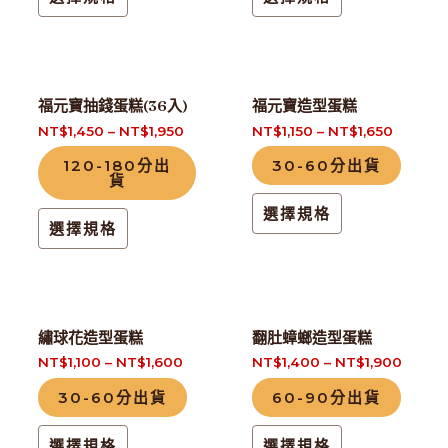
選
選
款
款
擇
擇
式。
式。
選
選
可
可
此
此
項
項
在
在
福元寶抽錢蛋糕(36入)
福元寶造型蛋糕
產
產
產
產
NT$
1,450
–
NT$
1,950
NT$
1,150
–
NT$
1,650
品
品
品
品
120-180分出
30-60分出貨
有
有
貨
頁
頁
多
多
面
面
選擇規格
種
種
選擇規格
選
選
款
款
擇
擇
式。
式。
選
選
可
可
項
項
此
此
在
在
繡球花造型蛋糕
翻肚蟑螂造型蛋糕
產
產
產
產
NT$
1,100
–
NT$
1,600
NT$
1,400
–
NT$
1,900
品
品
品
品
30-60分出貨
60-90分出貨
有
有
頁
頁
多
多
面
面
選擇規格
選擇規格