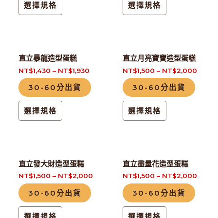
種
種
選擇規格
選擇規格
款
款
式。
式。
可
可
此
此
在
在
直立暴龍造型蛋糕
直立月亮寶寶造型蛋糕
產
產
產
產
NT$
1,430
–
NT$
1,930
NT$
1,500
–
NT$
2,000
品
品
品
品
30-60分出貨
30-60分出貨
有
有
頁
頁
多
多
面
面
選擇規格
選擇規格
種
種
選
選
款
款
擇
擇
式。
式。
選
選
可
可
此
此
項
項
直立發大財造型蛋糕
直立盡量花造型蛋糕
在
在
產
產
NT$
1,500
–
NT$
2,000
NT$
1,500
–
NT$
2,000
產
產
品
品
30-60分出貨
30-60分出貨
品
品
有
有
頁
頁
多
多
選擇規格
選擇規格