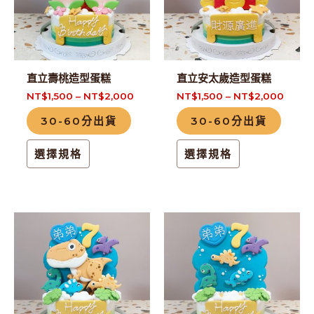
多
多
種
種
款
款
式。
式。
直立壽桃造型蛋糕
直立安太歲造型蛋糕
可
可
NT$
1,500
–
NT$
2,000
NT$
1,500
–
NT$
2,000
在
在
30-60分出貨
30-60分出貨
產
產
品
品
選擇規格
選擇規格
頁
頁
面
面
選
選
擇
擇
此
此
選
選
產
產
項
項
品
品
有
有
多
多