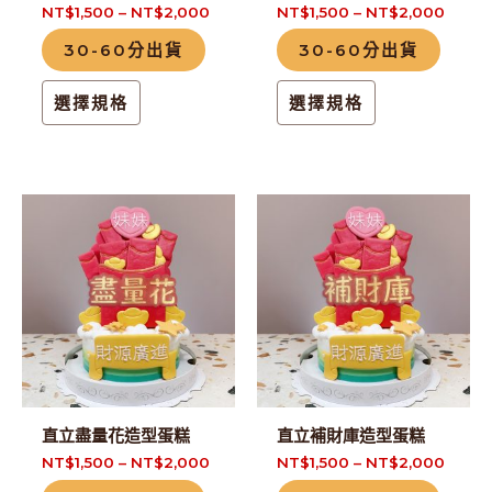
NT$
1,500
–
NT$
2,000
NT$
1,500
–
NT$
2,000
在
在
30-60分出貨
30-60分出貨
產
產
品
品
選擇規格
選擇規格
頁
頁
面
面
選
選
擇
擇
此
此
選
選
產
產
項
項
品
品
有
有
多
多
種
種
款
款
式。
式。
直立盡量花造型蛋糕
直立補財庫造型蛋糕
可
可
NT$
1,500
–
NT$
2,000
NT$
1,500
–
NT$
2,000
在
在