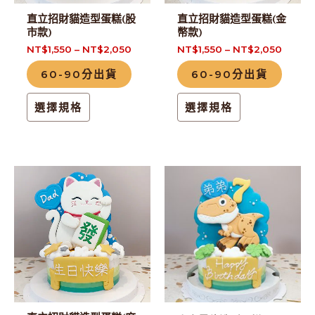
式。
式。
直立招財貓造型蛋糕(股
直立招財貓造型蛋糕(金
可
可
市款)
幣款)
在
在
NT$
1,550
–
NT$
2,050
NT$
1,550
–
NT$
2,050
產
產
60-90分出貨
60-90分出貨
品
品
頁
頁
選擇規格
選擇規格
面
面
選
選
擇
擇
此
此
選
選
產
產
項
項
品
品
有
有
多
多
種
種
款
款
式。
式。