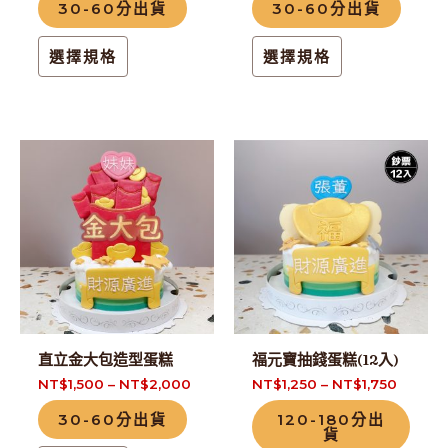
30-60分出貨
30-60分出貨
產
產
品
品
選擇規格
選擇規格
頁
頁
面
面
選
選
擇
擇
此
此
選
選
產
產
項
項
品
品
有
有
多
多
種
種
款
款
式。
式。
直立金大包造型蛋糕
福元寶抽錢蛋糕(12入)
可
可
NT$
1,500
–
NT$
2,000
NT$
1,250
–
NT$
1,750
在
在
30-60分出貨
120-180分出
產
產
貨