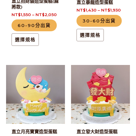
直立招財貓造型蛋糕(麻
直立暴龍造型蛋糕
可
可
將款)
NT$
1,430
–
NT$
1,930
在
在
NT$
1,550
–
NT$
2,050
30-60分出貨
產
產
60-90分出貨
品
品
選擇規格
頁
頁
選擇規格
面
面
選
選
擇
擇
此
此
選
選
產
產
項
項
品
品
有
有
多
多
種
種
款
款
式。
式。
直立月亮寶寶造型蛋糕
直立發大財造型蛋糕
可
可