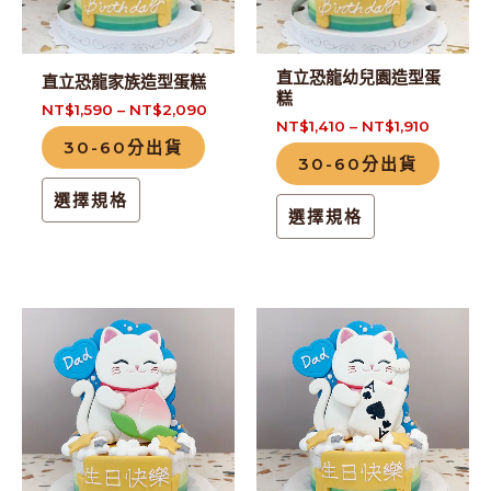
種
種
款
款
式。
式。
直立恐龍幼兒園造型蛋
直立恐龍家族造型蛋糕
可
可
糕
NT$
1,590
–
NT$
2,090
在
在
NT$
1,410
–
NT$
1,910
30-60分出貨
產
產
30-60分出貨
品
品
選擇規格
頁
頁
選擇規格
面
面
選
選
擇
擇
此
此
選
選
產
產
項
項
品
品
有
有
多
多
種
種