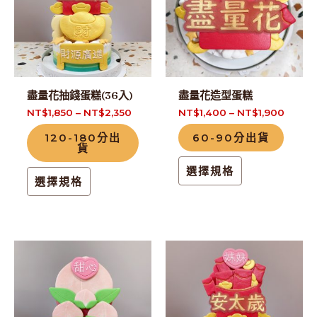
有
有
多
多
種
種
款
款
式。
式。
盡量花抽錢蛋糕(36入)
盡量花造型蛋糕
可
可
NT$
1,850
–
NT$
2,350
NT$
1,400
–
NT$
1,900
在
在
120-180分出
60-90分出貨
產
產
貨
品
品
選擇規格
頁
頁
選擇規格
面
面
選
選
擇
擇
此
此
選
選
產
產
項
項
品
品
有
有