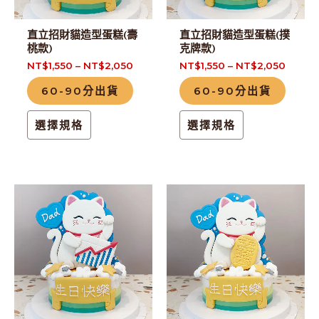
款
款
式。
式。
直立招財貓造型蛋糕(壽
直立招財貓造型蛋糕(撲
可
可
桃款)
克牌款)
在
在
NT$
1,550
–
NT$
2,050
NT$
1,550
–
NT$
2,050
產
產
60-90分出貨
60-90分出貨
品
品
頁
頁
選擇規格
選擇規格
面
面
選
選
擇
擇
此
此
選
選
產
產
項
項
品
品
有
有
多
多
種
種
款
款