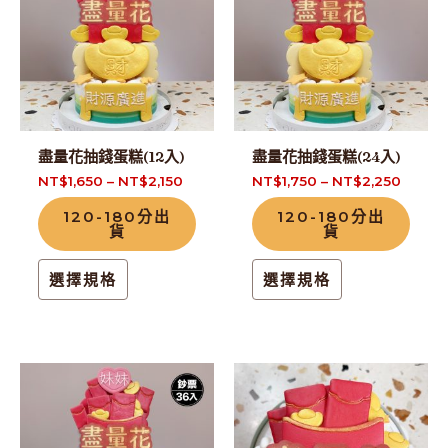
品
品
有
有
多
多
種
種
款
款
式。
式。
盡量花抽錢蛋糕(12入)
盡量花抽錢蛋糕(24入)
可
可
NT$
1,650
–
NT$
2,150
NT$
1,750
–
NT$
2,250
在
在
120-180分出
120-180分出
產
產
貨
貨
品
品
頁
頁
選擇規格
選擇規格
面
面
選
選
擇
擇
此
此
選
選
產
產
項
項
品
品