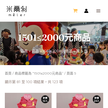
跳
MAI
至
ME
主
要
內
1501≤2000元商品
容
首頁
商品
1501≤2000元商品
第 5 頁
首頁
/
商品標籤為 “1501≤2000元商品”
/ 頁面 5
顯示第 81 至 100 項結果，共 123 項
此
此
產
產