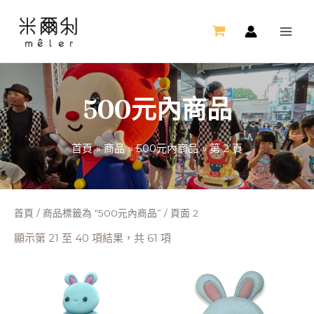
跳
MAI
至
ME
主
要
內
500元內商品
容
首頁
商品
500元內商品
第 2 頁
首頁
/
商品標籤為 “500元內商品”
/ 頁面 2
顯示第 21 至 40 項結果，共 61 項