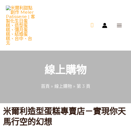
跳
MAI
至
ME
主
要
內
容
線上購物
首頁
線上購物
第 3 頁
米爾利造型蛋糕專賣店－實現你天
馬行空的幻想